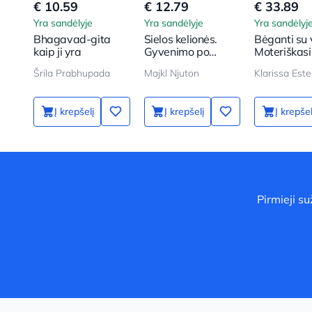
€ 10.59
€ 12.79
€ 33.89
Yra sandėlyje
Yra sandėlyje
Yra sandėlyj
Bhagavad-gita
Sielos kelionės.
Bėganti su v
kaip ji yra
Gyvenimo po
Moteriškasi
gyvenimo
archetipas 
Šrila Prabhupada
Majkl Njuton
Klarissa Este
tyrinėjimas
ir pasakose
Į krepšelį
Į krepšelį
Į krepšel
Pirmieji s