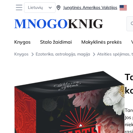
Open menu
Lietuvių
Jungtinės Amerikos Valstijos
Se
Knygos
Stalo žaidimai
Mokyklinės prekės
Knygos
Ezoterika, astrologija, magija
Ateities spėjimas, 
T
k
Tar
Jos
nie
ras