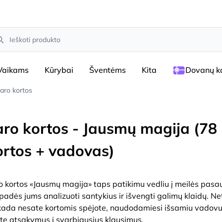
arch
Vaikams
Kūrybai
Šventėms
Kita
Dovanų ko
taro kortos
aro kortos - Jausmų magija (78
ortos + vadovas)
o kortos «Jausmų magija» taps patikimu vedliu į meilės pasau
 padės jums analizuoti santykius ir išvengti galimų klaidų. Net
kada nesate kortomis spėjote, naudodamiesi išsamiu vadov
ite atsakymus į svarbiausius klausimus.