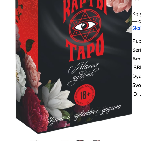
Ką 
— a
Skai
Pub
Seri
Amž
ISB
Dyd
Svo
ID: