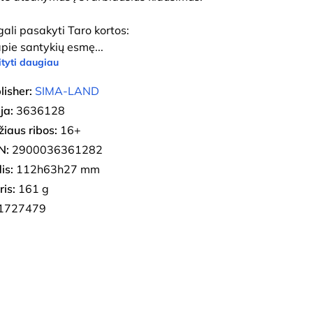
gali pasakyti Taro kortos:
pie santykių esmę
...
tyti daugiau
lisher:
SIMA-LAND
ja:
3636128
iaus ribos:
16+
N:
2900036361282
is:
112h63h27 mm
ris:
161 g
1727479