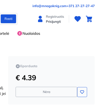
info@mnogoknig.com
+371 27-27-27-47
Registruotis
Rasti
Prisijungti
rtelė
Nuolaidos
Išparduota
€ 4.39
lį.
Nėra
 jei
u