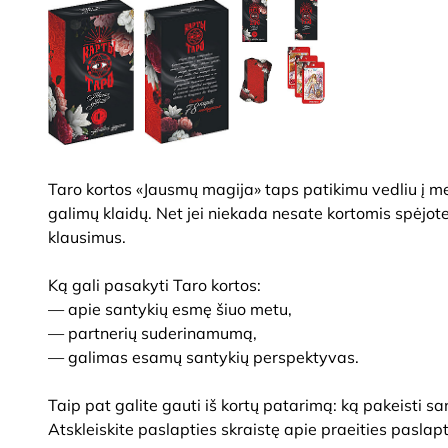
Taro kortos «Jausmų magija» taps patikimu vedliu į mei
galimų klaidų. Net jei niekada nesate kortomis spėjo
klausimus.
Ką gali pasakyti Taro kortos:
— apie santykių esmę šiuo metu,
— partnerių suderinamumą,
— galimas esamų santykių perspektyvas.
Taip pat galite gauti iš kortų patarimą: ką pakeisti s
Atskleiskite paslapties skraistę apie praeities paslapt