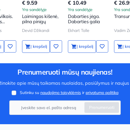
€ 9.59
€ 10.49
€ 26.9
e
Yra sandėlyje
Yra sandėlyje
Yra sand
ilkais.
Laimingas kišenė,
Dabarties jėga.
Transur
s
pilna pinigų
Dabarties galia
mituose
s
Devid Džikandi
Ekhart Tolle
Vadim Z
į
Į krepšelį
Į krepšelį
Į kr
Prenumeruoti mūsų naujienas!
užinokite apie mūsų taikomas nuolaidas, pasiūlymus ir naujus
Sutinku su
naudojimo taisyklėmis
ir
privatumo politika
Prenumeruoti