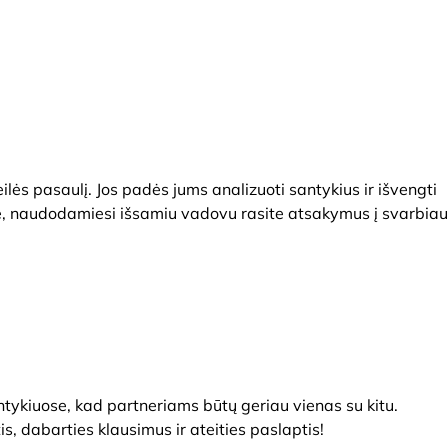
lės pasaulį. Jos padės jums analizuoti santykius ir išvengti
te, naudodamiesi išsamiu vadovu rasite atsakymus į svarbiau
antykiuose, kad partneriams būtų geriau vienas su kitu.
is, dabarties klausimus ir ateities paslaptis!