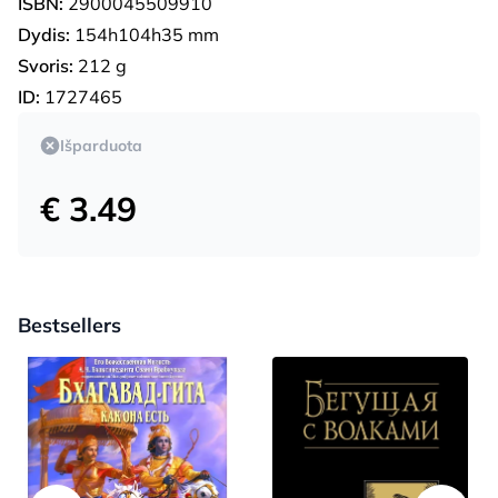
ISBN:
2900045509910
Dydis:
154h104h35 mm
Svoris:
212 g
ID:
1727465
Išparduota
€ 3.49
Bestsellers