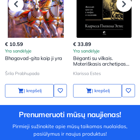
€ 10.59
€ 33.89
Yra sandėlyje
Yra sandėlyje
Bhagavad-gita kaip ji yra
Bėganti su vilkais.
Moteriškasis archetipas
mituose ir pasakose
Šrila Prabhupada
Klarissa Estes
Į krepšelį
Į krepšelį
Prenumeruoti mūsų naujienas!
Pirmieji sužinokite apie mūsų taikomas nuolaidas,
pasiūlymus ir naujus produktus!