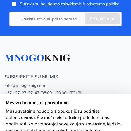
Sutinku su
naudojimo taisyklėmis
ir
privatumo politika
Prenumeruoti
SUSISIEKITE SU MUMIS
info@mnogoknig.com
+371 27-27-27-47
(08:00 – 20:00 UTC+2)
Rīga, Augusta Deglava 69d, LV-1082
Mes vertiname jūsų privatumo
Mūsų svetainė naudoja slapukus jūsų patirties
Apie mus
Privacy Policy
optimizavimui. Šie maži teksto failai padeda mums
analizuoti, kaip vartotojai sąveikauja su svetaine, leidžia
Parduotuvės
Sąlygos ir nuostatos
personalizuoti turinį ir tobulinti funkcionalumą.