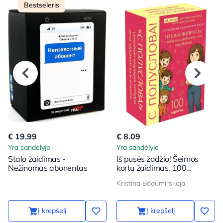
Bestseleris
€ 19.99
€ 8.09
Yra sandėlyje
Yra sandėlyje
Stalo žaidimas -
Iš pusės žodžio! Šeimos
Nežinomas abonentas
kortų žaidimas. 100
klausimų, kad jūsų vaikas
Kristina Bogumirskaja
taptų dar arčiau
Į krepšelį
Į krepšelį