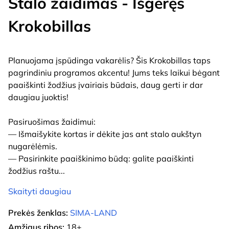
Stalo žaidimas - Išgėręs
Krokobillas
Planuojama įspūdinga vakarėlis? Šis Krokobillas taps
pagrindiniu programos akcentu! Jums teks laikui bėgant
paaiškinti žodžius įvairiais būdais, daug gerti ir dar
daugiau juoktis!
Pasiruošimas žaidimui:
— Išmaišykite kortas ir dėkite jas ant stalo aukštyn
nugarėlėmis.
— Pasirinkite paaiškinimo būdą: galite paaiškinti
žodžius raštu
...
Skaityti daugiau
Prekės ženklas:
SIMA-LAND
Amžiaus ribos:
18+