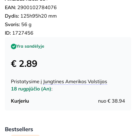
EAN:
2900102784076
Dydis:
125h95h20 mm
Svoris:
56 g
ID:
1727456
Yra sandėlyje
€ 2.89
Pristatysime į
Jungtines Amerikos Valstijas
18 rugpjūčio (An)
:
Kurjeriu
nuo € 38.94
Bestsellers