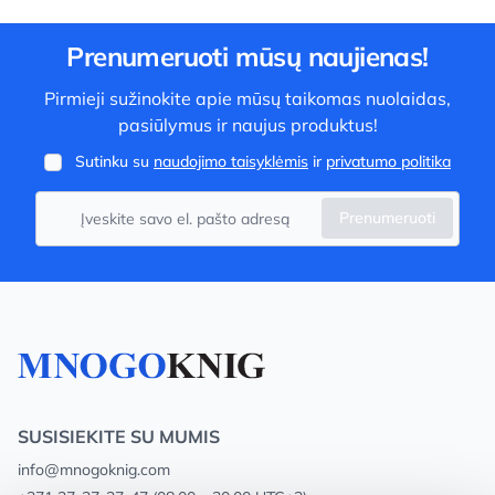
Prenumeruoti mūsų naujienas!
Pirmieji sužinokite apie mūsų taikomas nuolaidas,
pasiūlymus ir naujus produktus!
Sutinku su
naudojimo taisyklėmis
ir
privatumo politika
Prenumeruoti
SUSISIEKITE SU MUMIS
info@mnogoknig.com