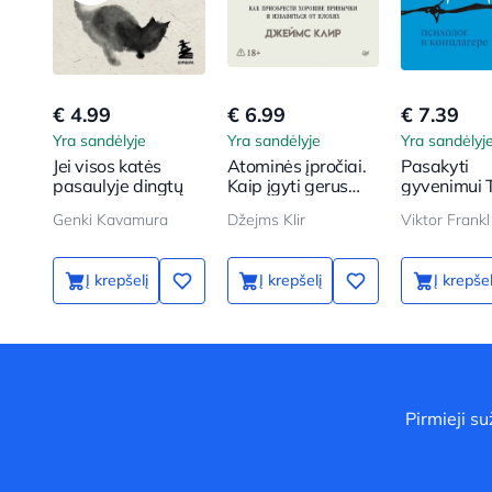
€ 4.99
€ 6.99
€ 7.39
Yra sandėlyje
Yra sandėlyje
Yra sandėlyj
Jei visos katės
Atominės įpročiai.
Pasakyti
pasaulyje dingtų
Kaip įgyti gerus
gyvenimui T
įpročius ir
psichologa
Genki Kavamura
Džejms Klir
Viktor Frankl
atsikratyti blogų
koncentraci
stovykloje
Į krepšelį
Į krepšelį
Į krepšel
Pirmieji s