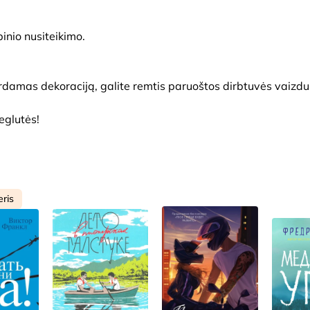
inio nusiteikimo.
rdamas dekoraciją, galite remtis paruoštos dirbtuvės vaizdu 
eglutės!
eris