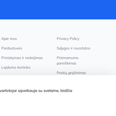
Apie mus
Privacy Policy
Parduotuvės
Sąlygos ir nuostatos
Pristatymas ir mokėjimas
Prieinamumo
pareiškimas
Lojalumo kortelės
Prekių grąžinimas
Didmeniniams pirkėjams
Slapukų nustatymai
artotojai sąveikauja su svetaine, leidžia