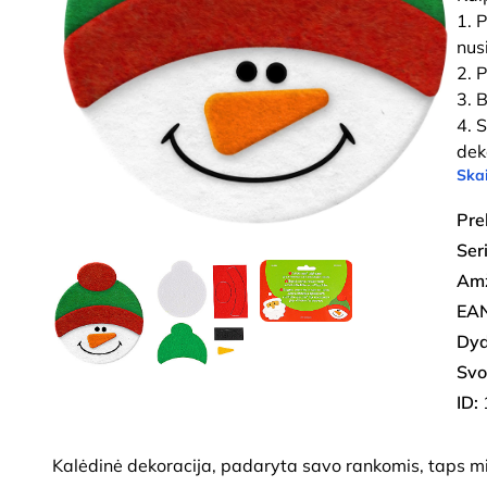
1. 
nus
2. P
3. B
4. 
dek
Skai
Pre
Seri
Amž
EAN
Dyd
Svo
ID:
Kalėdinė dekoracija, padaryta savo rankomis, taps mi