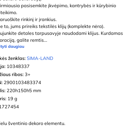
Pirmiausia pasisemkite įkvėpimo, kantrybės ir kūrybinio
iteikimo.
aruoškite rinkinį ir įrankius.
e to, jums prireiks tekstilės klijų (komplekte nėra).
Sujunkite detales tarpusavyje naudodami klijus. Kurdamas
oraciją, galite remtis
...
tyti daugiau
kės ženklas:
SIMA-LAND
ja:
10348337
iaus ribos:
3+
:
2900103483374
is:
220h150h5 mm
ris:
19 g
1727454
elu šventinio dekoro elementu.