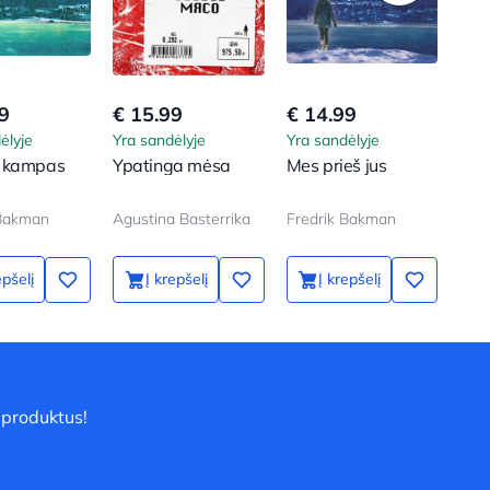
9
€ 15.99
€ 14.99
€ 1
ėlyje
Yra sandėlyje
Yra sandėlyje
Yra 
 kampas
Ypatinga mėsa
Mes prieš jus
Ner
 Bakman
Agustina Basterrika
Fredrik Bakman
Fre
epšelį
Į krepšelį
Į krepšelį
 produktus!