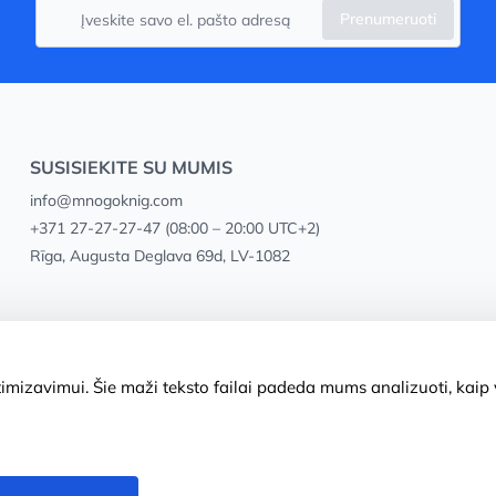
Prenumeruoti
SUSISIEKITE SU MUMIS
info@mnogoknig.com
+371 27-27-27-47
(08:00 – 20:00 UTC+2)
Rīga, Augusta Deglava 69d, LV-1082
mizavimui. Šie maži teksto failai padeda mums analizuoti, kaip v