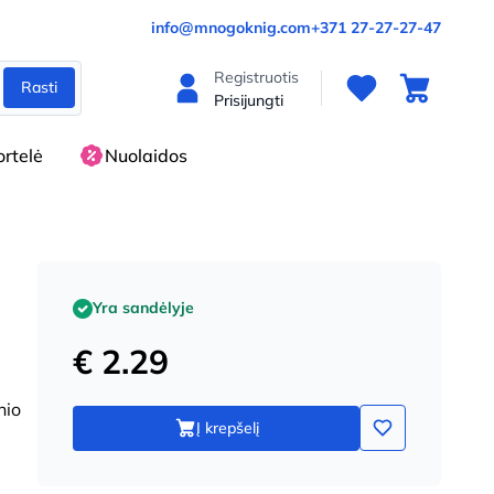
info@mnogoknig.com
+371 27-27-27-47
Registruotis
Rasti
Prisijungti
rtelė
Nuolaidos
Yra sandėlyje
€ 2.29
nio
Į krepšelį