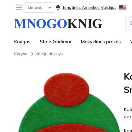
Open menu
Lietuvių
Jungtinės Amerikos Valstijos
Se
Knygos
Stalo žaidimai
Mokyklinės prekės
Kūrybai
Kūrėjo rinkinys
Ka
S
Kal
dek
Kai