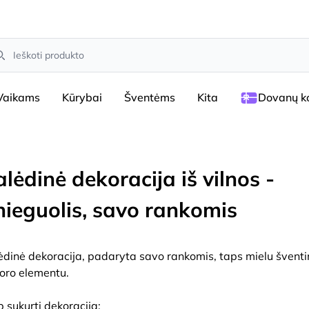
arch
Vaikams
Kūrybai
Šventėms
Kita
Dovanų ko
lėdinė dekoracija iš vilnos -
nieguolis, savo rankomis
ėdinė dekoracija, padaryta savo rankomis, taps mielu šventi
oro elementu.
p sukurti dekoraciją: