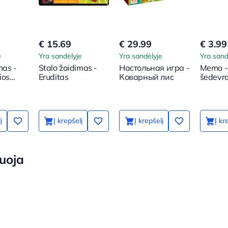
€ 15.69
€ 29.99
€ 3.99
e
Yra sandėlyje
Yra sandėlyje
Yra sand
mas -
Stalo žaidimas -
Настольная игра -
Memo -
ios
Eruditas
Коварный лис
šedevra
į
Į krepšelį
Į krepšelį
Į kr
uoja