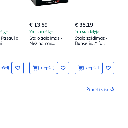
€ 13.59
€ 35.19
€ 2
ėlyje
Yra sandėlyje
Yra sandėlyje
Yra 
 Pasaulio
Stalo žaidimas -
Stalo žaidimas -
Нас
i
Nežinomas
Bunkeris. Alfa
Маф
abonentas 18+
karta
пла
мас
epšelį
Į krepšelį
Į krepšelį
Žiūrėti visus