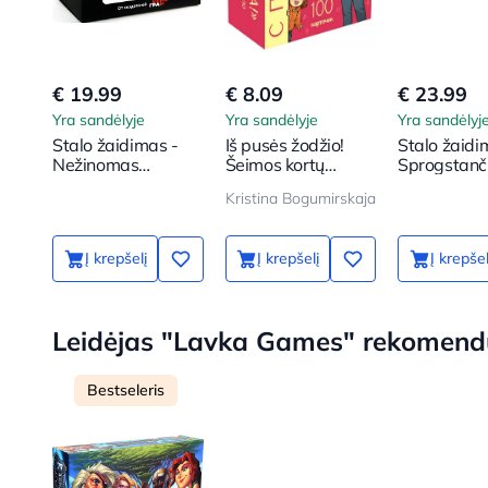
€ 19.99
€ 8.09
€ 23.99
Yra sandėlyje
Yra sandėlyje
Yra sandėlyj
Stalo žaidimas -
Iš pusės žodžio!
Stalo žaidi
Nežinomas
Šeimos kortų
Sprogstanč
abonentas
žaidimas. 100
katės
Kristina Bogumirskaja
klausimų, kad jūsų
vaikas taptų dar
arčiau
Į krepšelį
Į krepšelį
Į krepšel
Leidėjas "Lavka Games" rekomend
Bestseleris