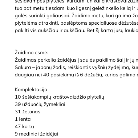
šešiakampes plyteles, kurdami unikalią kraštovaizdžio
tuo pat metu tiesdami kuo ilgesnį geležinkelio kelią ir 
galės surinkti galiausiai. Žaidimo metu, kurį galima ža
plytelėms atrakinti, paslėptoms specialiuose dėžutėse
pakilti vis aukščiau ir aukščiau. Bet šį kartą jūsų laukia
Žaidimo esmė:
Žaidimas perkelia žaidėjus į saulės pakilimo šalį ir j
Sakura – japonų žodis, reiškiantis vyšnių žydėjimą, k
daugiau nei 40 pasiekimų iš 6 dėžučių, kurias galima a
Komplektacija:
10 šešiakampių kraštovaizdžio plytelių
39 užduočių žymekliai
31 žetonas
1 lenta
47 kortų
9 mediniai žaidėjai