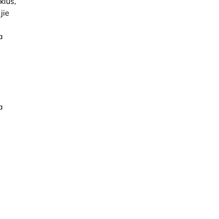
kius,
jie
a
a