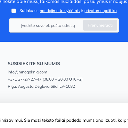
užinokite apie mūsų taikomas nuolaidas, pasiūlymus ir naujus
Sutinku su
naudojimo taisyklėmis
ir
privatumo politika
Prenumeruoti
SUSISIEKITE SU MUMIS
info@mnogoknig.com
+371 27-27-27-47
(08:00 – 20:00 UTC+2)
Rīga, Augusta Deglava 69d, LV-1082
mizavimui. Šie maži teksto failai padeda mums analizuoti, kaip v