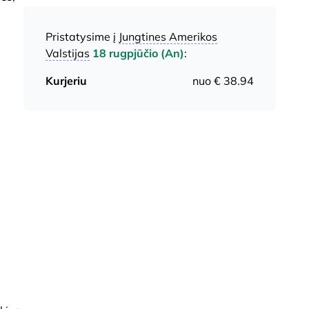
Pristatysime į
Jungtines Amerikos
Valstijas
18 rugpjūčio (An)
:
Kurjeriu
nuo € 38.94