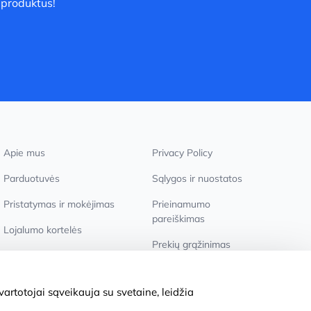
 produktus!
Apie mus
Privacy Policy
Parduotuvės
Sąlygos ir nuostatos
Pristatymas ir mokėjimas
Prieinamumo
pareiškimas
Lojalumo kortelės
Prekių grąžinimas
Didmeniniams pirkėjams
Slapukų nustatymai
artotojai sąveikauja su svetaine, leidžia