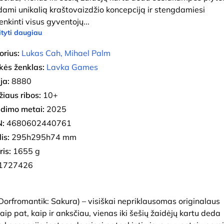
dami unikalią kraštovaizdžio koncepciją ir stengdamiesi
enkinti visus gyventojų
...
tyti daugiau
orius:
Lukas Cah, Mihael Palm
kės ženklas:
Lavka Games
ja:
8880
iaus ribos:
10+
eidimo metai:
2025
:
4680602440761
is:
295h295h74 mm
ris:
1655 g
1727426
(Dorfromantik: Sakura) – visiškai nepriklausomas originalaus
aip pat, kaip ir anksčiau, vienas iki šešių žaidėjų kartu deda