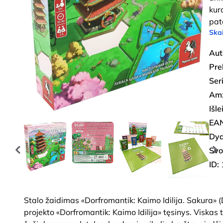
kur
pat
Skai
Aut
Pre
Seri
Amž
Išl
EAN
Dyd
Svo
ID:
Stalo žaidimas «Dorfromantik: Kaimo Idilija. Sakura» 
projekto «Dorfromantik: Kaimo Idilija» tęsinys. Viskas t