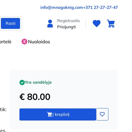
info@mnogoknig.com
+371 27-27-27-47
Registruotis
Rasti
Prisijungti
rtelė
Nuolaidos
Yra sandėlyje
€ 80.00
ik:
Į krepšelį
es,