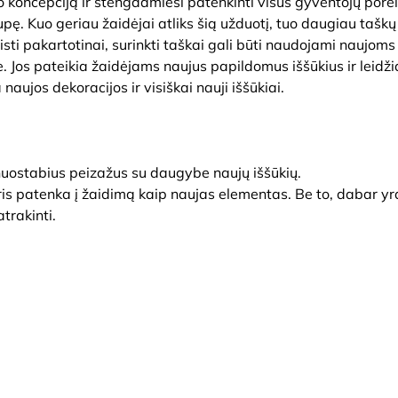
 koncepciją ir stengdamiesi patenkinti visus gyventojų porei
upę. Kuo geriau žaidėjai atliks šią užduotį, tuo daugiau taškų 
isti pakartotinai, surinkti taškai gali būti naudojami naujoms
. Jos pateikia žaidėjams naujus papildomus iššūkius ir leidži
 naujos dekoracijos ir visiškai nauji iššūkiai.
ų nuostabius peizažus su daugybe naujų iššūkių.
uris patenka į žaidimą kaip naujas elementas. Be to, dabar yr
trakinti.