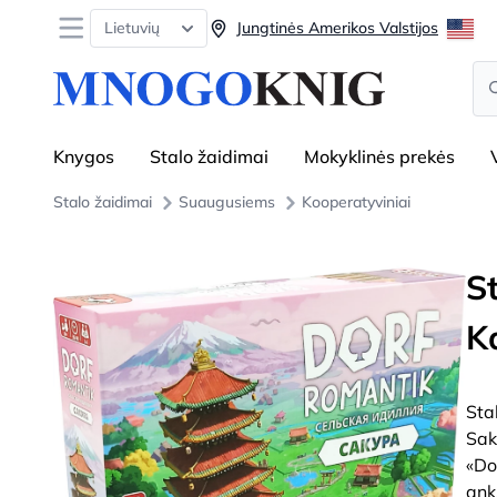
Open menu
Lietuvių
Jungtinės Amerikos Valstijos
Se
Knygos
Stalo žaidimai
Mokyklinės prekės
Stalo žaidimai
Suaugusiems
Kooperatyviniai
S
K
Sta
Sak
«Do
ank