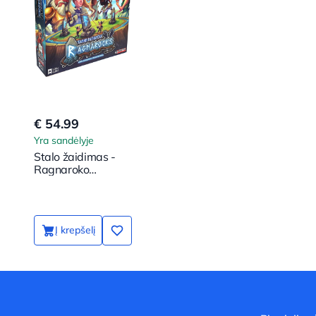
€ 54.99
Yra sandėlyje
Stalo žaidimas -
Ragnaroko
akmenys
Į krepšelį