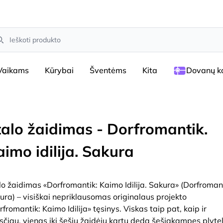
arch
Vaikams
Kūrybai
Šventėms
Kita
Dovanų ko
talo žaidimas - Dorfromantik.
aimo idilija. Sakura
lo žaidimas «Dorfromantik: Kaimo Idilija. Sakura» (Dorfromant
ura) – visiškai nepriklausomas originalaus projekto
rfromantik: Kaimo Idilija» tęsinys. Viskas taip pat, kaip ir
sčiau, vienas iki šešių žaidėjų kartu deda šešiakampes plytel