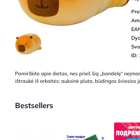
Pre
Amž
EAN
Dyd
Svo
ID:
Pamirškite apie dietas, nes prieš šią „bandelę“ neįman
ištraukė iš orkaitės: auksinė pluta, būdingos šviesios j
Bestsellers