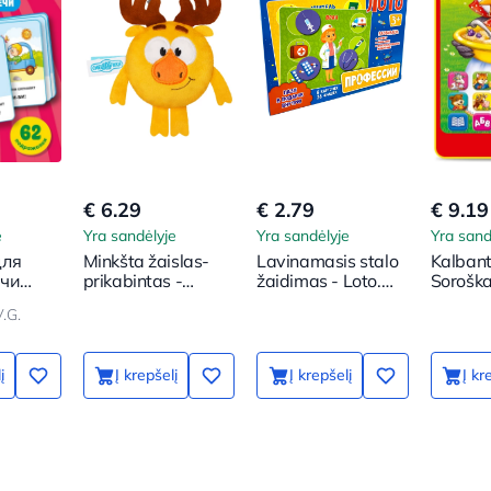
€ 6.29
€ 2.79
€ 9.19
e
Yra sandėlyje
Yra sandėlyje
Yra sand
для
Minkšta žaislas-
Lavinamasis stalo
Kalbant
ечи
prikabintas -
žaidimas - Loto.
Sorošk
ки
Šmaikštukai. Elnias
Profesijos
.G.
į
Į krepšelį
Į krepšelį
Į kr