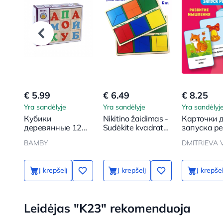
€ 5.99
€ 6.49
€ 8.25
Yra sandėlyje
Yra sandėlyje
Yra sandėlyj
Кубики
Nikitino žaidimas -
Карточки 
деревянные 12
Sudėkite kvadratą,
запуска р
шт. Алфавит
1 sudėtingumo
Подражал
BAMBY
DMITRIEVA V
lygis
Į krepšelį
Į krepšelį
Į krepšel
Leidėjas "K23" rekomenduoja