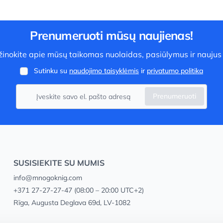
Prenumeruoti mūsų naujienas!
užinokite apie mūsų taikomas nuolaidas, pasiūlymus ir naujus
Sutinku su
naudojimo taisyklėmis
ir
privatumo politika
Prenumeruoti
SUSISIEKITE SU MUMIS
info@mnogoknig.com
+371 27-27-27-47
(08:00 – 20:00 UTC+2)
Rīga, Augusta Deglava 69d, LV-1082