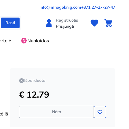
info@mnogoknig.com
+371 27-27-27-47
Registruotis
Rasti
Prisijungti
rtelė
Nuolaidos
Išparduota
€ 12.79
Nėra
ė iš