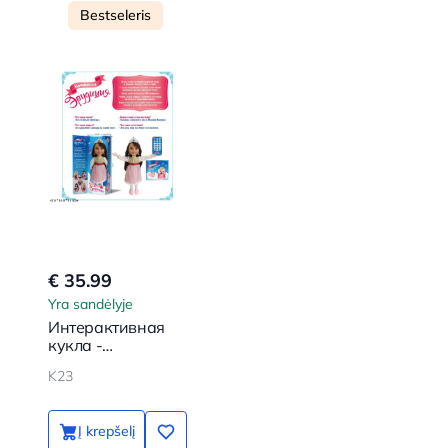
Bestseleris
€ 35.99
Yra sandėlyje
Интерактивная
кукла -
Принцесса
K23
Эрудиция
Į krepšelį