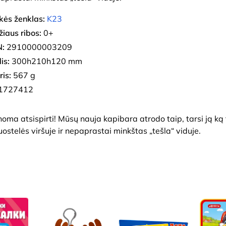
kės ženklas:
K23
iaus ribos:
0+
:
2910000003209
is:
300h210h120 mm
ris:
567 g
1727412
oma atsispirti! Mūsų nauja kapibara atrodo taip, tarsi ją ką 
uostelės viršuje ir nepaprastai minkštas „tešla“ viduje.