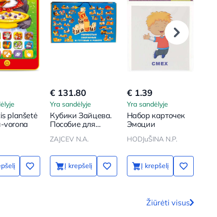
€ 131.80
€ 1.39
€ 9
ėlyje
Yra sandėlyje
Yra sandėlyje
Yra 
is planšetė
Кубики Зайцева.
Набор карточек
Muzi
a-vorona
Пособие для
Эмоции
lin
обучения чтению
bum
ZAJCEV N.A.
HODJuŠINA N.P.
с двух лет
Dis
ani
epšelį
Į krepšelį
Į krepšelį
Žiūrėti visus