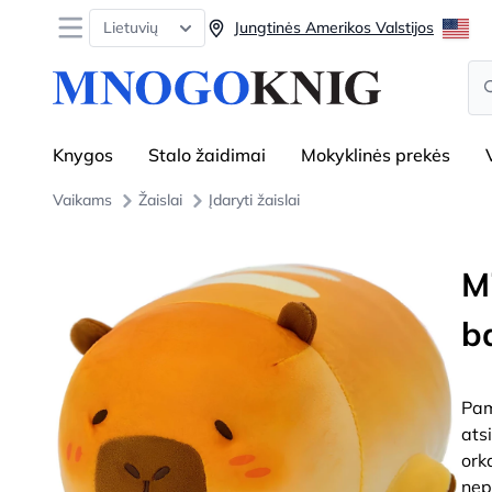
Open menu
Lietuvių
Jungtinės Amerikos Valstijos
Se
Knygos
Stalo žaidimai
Mokyklinės prekės
Vaikams
Žaislai
Įdaryti žaislai
M
b
Pam
atsi
ork
nep