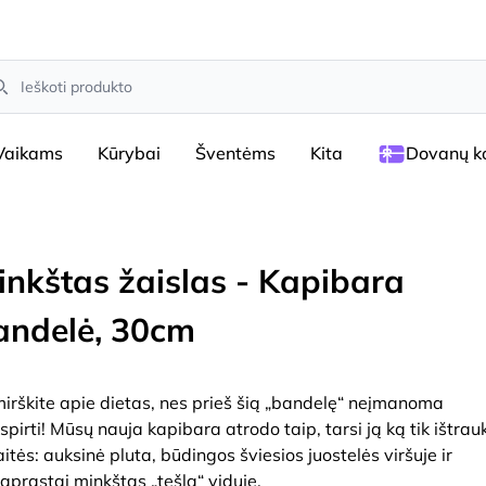
arch
Vaikams
Kūrybai
Šventėms
Kita
Dovanų ko
inkštas žaislas - Kapibara
andelė, 30cm
irškite apie dietas, nes prieš šią „bandelę“ neįmanoma
spirti! Mūsų nauja kapibara atrodo taip, tarsi ją ką tik ištrauk
aitės: auksinė pluta, būdingos šviesios juostelės viršuje ir
aprastai minkštas „tešla“ viduje.