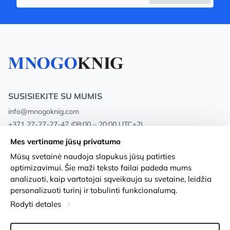
SUSISIEKITE SU MUMIS
info@mnogoknig.com
+371 27-27-27-47
(08:00 – 20:00 UTC+2)
Rīga, Augusta Deglava 69d, LV-1082
Mes vertiname jūsų privatumo
Mūsų svetainė naudoja slapukus jūsų patirties
Apie mus
Privacy Policy
optimizavimui. Šie maži teksto failai padeda mums
analizuoti, kaip vartotojai sąveikauja su svetaine, leidžia
Parduotuvės
Sąlygos ir nuostatos
personalizuoti turinį ir tobulinti funkcionalumą.
Pristatymas ir mokėjimas
Prieinamumo pareiškimas
Rodyti detales
Lojalumo kortelės
Prekių grąžinimas