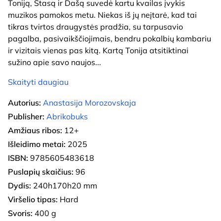
Toniją, Stasą ir Dašą suvedė kartu kvailas įvykis
muzikos pamokos metu. Niekas iš jų neįtarė, kad tai
tikras tvirtos draugystės pradžia, su tarpusavio
pagalba, pasivaikščiojimais, bendru pokalbių kambariu
ir vizitais vienas pas kitą. Kartą Tonija atsitiktinai
sužino apie savo naujos
...
Skaityti daugiau
Autorius:
Anastasija Morozovskaja
Publisher:
Abrikobuks
Amžiaus ribos:
12+
Išleidimo metai:
2025
ISBN:
9785605483618
Puslapių skaičius:
96
Dydis:
240h170h20 mm
Viršelio tipas:
Hard
Svoris:
400 g