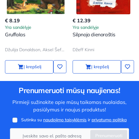
€ 8.19
€ 12.39
Yra sandėlyje
Yra sandėlyje
Gruffalas
Silpnojo dienoraštis
Džulija Donaldson, Aksel Šeffler
Džeff Kinni
Į krepšelį
Į krepšelį
Prenumeruoti mūsų naujienas!
Pirmieji sužinokite apie mūsų taikomas nuolaidas,
pasiūlymus ir naujus produktus!
Sutinku su
naudojimo taisyklėmis
ir
privatumo politika
Prenumeruoti