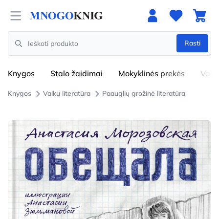
Open menu
Rasti
Search
Knygos
Stalo žaidimai
Mokyklinės prekės
Vaik
Knygos
Vaikų literatūra
Paauglių grožinė literatūra