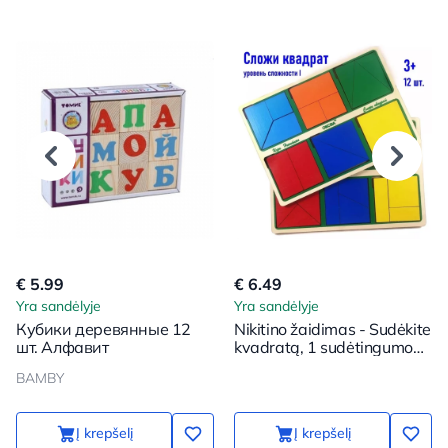
€ 5.99
€ 6.49
Yra sandėlyje
Yra sandėlyje
Кубики деревянные 12
Nikitino žaidimas - Sudėkite
шт. Алфавит
kvadratą, 1 sudėtingumo
lygis
BAMBY
Į krepšelį
Į krepšelį