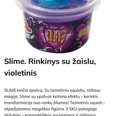
Slime. Rinkinys su žaislu,
violetinis
SLIME keičia spalvą. Su tematiniu squishu, stiliaus
magija. Slime su spalvos keitimo efektu – kerintis
transformacija nuo rankų šilumos! Tematinis squish –
atpažįstamos magiškos figūros 3 SKU patogioje
dėžutėje – kompaktiškas saugojimas ir stilingas