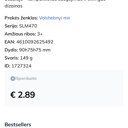
dizainas
Prekės ženklas:
Volshebnyi mir
Serija:
SLM470
Amžiaus ribos:
3+
EAN:
4610092625492
Dydis:
90h75h75 mm
Svoris:
149 g
ID:
1727324
Išparduota
€ 2.89
Bestsellers