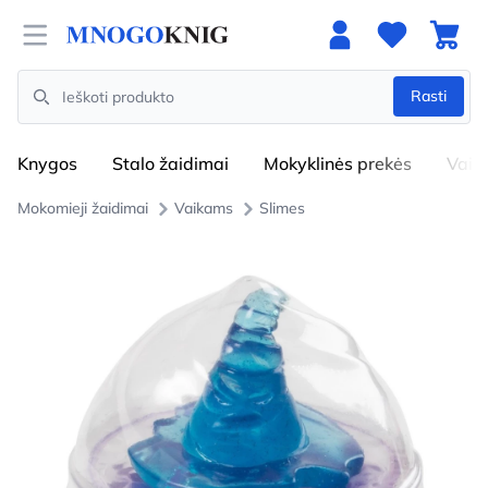
Open menu
Rasti
Search
Knygos
Stalo žaidimai
Mokyklinės prekės
Vaik
Mokomieji žaidimai
Vaikams
Slimes