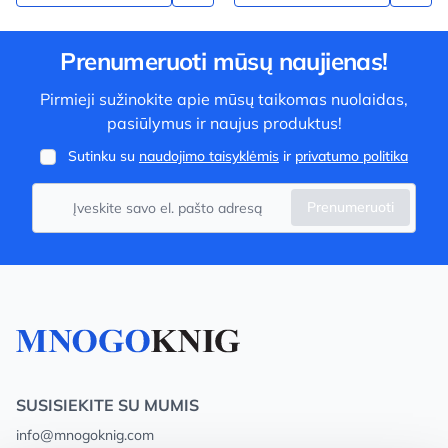
Prenumeruoti mūsų naujienas!
Pirmieji sužinokite apie mūsų taikomas nuolaidas,
pasiūlymus ir naujus produktus!
Sutinku su
naudojimo taisyklėmis
ir
privatumo politika
Prenumeruoti
SUSISIEKITE SU MUMIS
info@mnogoknig.com