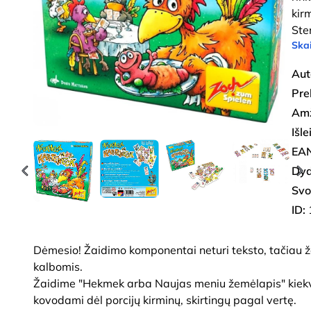
kir
Ste
Skai
Aut
Pre
Amž
Išl
EAN
Dyd
Svo
ID:
Dėmesio! Žaidimo komponentai neturi teksto, tačiau ža
kalbomis.
Žaidime "Hekmek arba Naujas meniu žemėlapis" kiekvie
kovodami dėl porcijų kirminų, skirtingų pagal vertę.