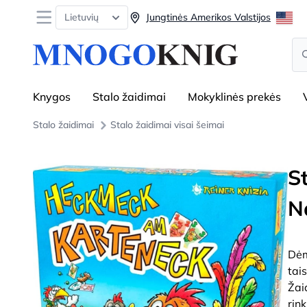
Open menu
Lietuvių
Jungtinės Amerikos Valstijos
Se
Knygos
Stalo žaidimai
Mokyklinės prekės
Stalo žaidimai
Stalo žaidimai visai šeimai
S
N
Dėm
tai
Žai
rin