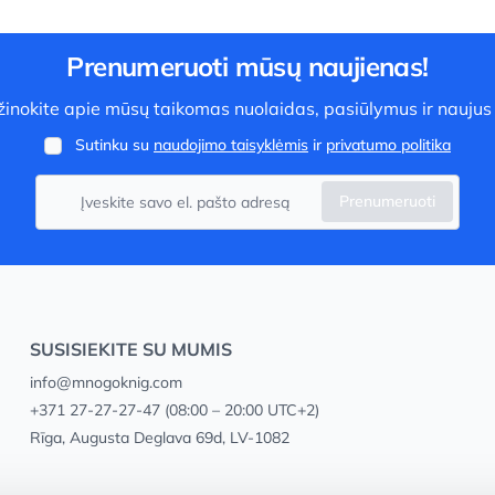
Prenumeruoti mūsų naujienas!
užinokite apie mūsų taikomas nuolaidas, pasiūlymus ir naujus
Sutinku su
naudojimo taisyklėmis
ir
privatumo politika
Prenumeruoti
SUSISIEKITE SU MUMIS
info@mnogoknig.com
+371 27-27-27-47
(08:00 – 20:00 UTC+2)
Rīga, Augusta Deglava 69d, LV-1082