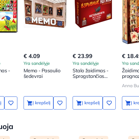
€ 4.09
€ 23.99
€ 18.4
e
Yra sandėlyje
Yra sandėlyje
Yra sand
mas -
Memo - Pasaulio
Stalo žaidimas -
Žaidimo
šedevrai
Sprogstančios
progno
katės
Raudonie
Anna Bu
juodiej
(54 kort
į
Į krepšelį
Į krepšelį
Į kr
uoja