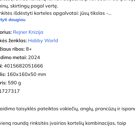
minų, skirtingų pagal vertę.
nkitės išdėstyti korteles apgalvotai: jūsų tikslas -
...
tyti daugiau
orius:
Rejner Knizija
kės ženklas:
Hobby World
iaus ribos:
8+
eidimo metai:
2024
:
4015682051666
is:
160x160x50 mm
ris:
590 g
1727317
idimo taisyklės pateiktos vokiečių, anglų, prancūzų ir ispan
ną raundą rinksitės įvairias kortelių kombinacijas, taip