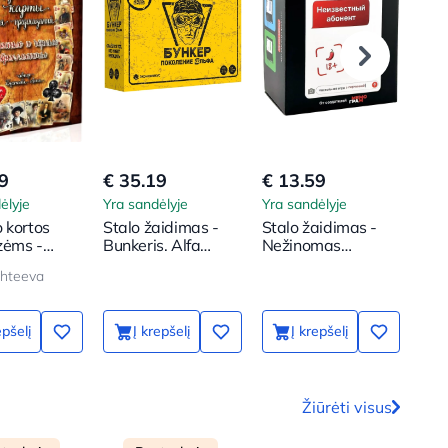
9
€ 35.19
€ 13.59
€ 1
ėlyje
Yra sandėlyje
Yra sandėlyje
Yra 
 kortos
Stalo žaidimas -
Stalo žaidimas -
Sta
zėms -
Bunkeris. Alfa
Nežinomas
Sup
ji ir
karta
abonentas 18+
kati
hteeva
i deimantai
os)
epšelį
Į krepšelį
Į krepšelį
Žiūrėti visus