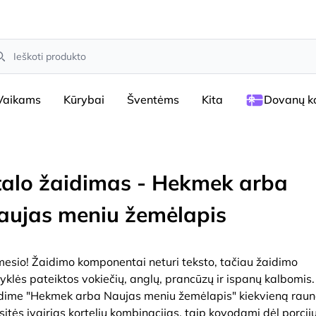
arch
Vaikams
Kūrybai
Šventėms
Kita
Dovanų ko
talo žaidimas - Hekmek arba
aujas meniu žemėlapis
esio! Žaidimo komponentai neturi teksto, tačiau žaidimo
syklės pateiktos vokiečių, anglų, prancūzų ir ispanų kalbomis.
dime "Hekmek arba Naujas meniu žemėlapis" kiekvieną rau
ksitės įvairias kortelių kombinacijas, taip kovodami dėl porcij