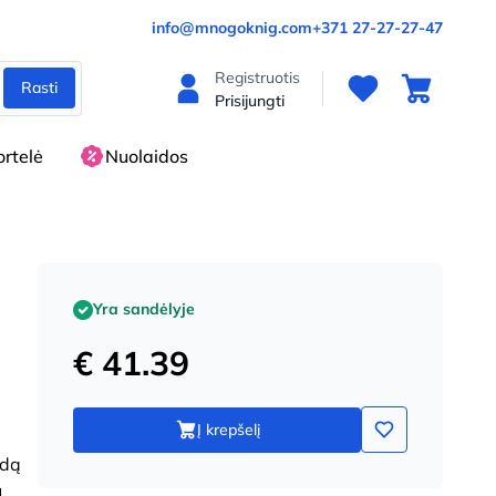
info@mnogoknig.com
+371 27-27-27-47
Registruotis
Rasti
Prisijungti
rtelė
Nuolaidos
Yra sandėlyje
€ 41.39
Į krepšelį
ndą
ų