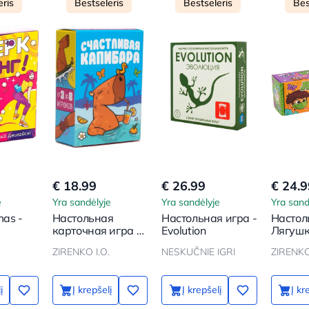
eris
Bestseleris
Bestseleris
Bes
€ 18.99
€ 26.99
€ 24.9
e
Yra sandėlyje
Yra sandėlyje
Yra sand
mas -
Настольная
Настольная игра -
Настол
g
карточная игра -
Evolution
Лягуш
Счастливая
ZIRENKO I.O.
NESKUČNIE IGRI
ZIRENKO 
Капибара
į
Į krepšelį
Į krepšelį
Į kr