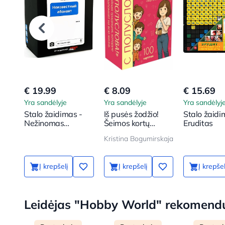
€ 19.99
€ 8.09
€ 15.69
Yra sandėlyje
Yra sandėlyje
Yra sandėlyj
Stalo žaidimas -
Iš pusės žodžio!
Stalo žaidi
Nežinomas
Šeimos kortų
Eruditas
abonentas
žaidimas. 100
Kristina Bogumirskaja
klausimų, kad jūsų
vaikas taptų dar
arčiau
Į krepšelį
Į krepšelį
Į krepšel
Leidėjas "Hobby World" rekomend