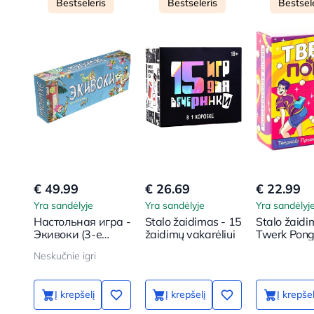
Bestseleris
Bestseleris
Bestsel
€ 49.99
€ 26.69
€ 22.99
Yra sandėlyje
Yra sandėlyje
Yra sandėlyj
Настольная игра -
Stalo žaidimas - 15
Stalo žaidi
Экивоки (3-е
žaidimų vakarėliui
Twerk Pon
дополн. издание)
Neskučnie igri
Į krepšelį
Į krepšelį
Į krepšel