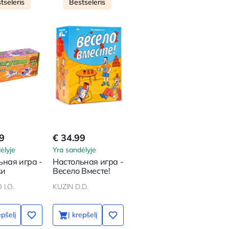
tseleris
Bestseleris
9
€ 34.99
ėlyje
Yra sandėlyje
ьная игра -
Настольная игра -
ки
Весело Вместе!
I.O.
KUZIN D.D.
epšelį
Į krepšelį