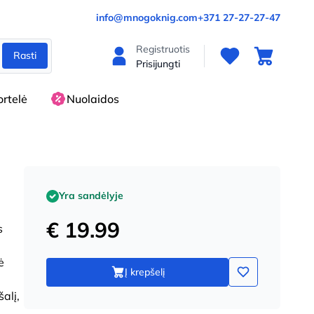
info@mnogoknig.com
+371 27-27-27-47
Registruotis
Rasti
Prisijungti
rtelė
Nuolaidos
Yra sandėlyje
€ 19.99
s
ė
Į krepšelį
alį,