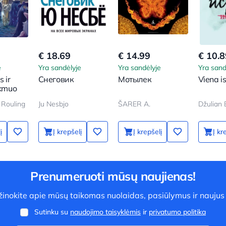
€ 18.69
€ 14.99
€ 10.8
e
Yra sandėlyje
Yra sandėlyje
Yra sand
s ir
Снеговик
Мотылек
Viena is
akmuo
 Rouling
Ju Nesbjo
ŠARER A.
Džulian 
į
Į krepšelį
Į krepšelį
Į kr
Prenumeruoti mūsų naujienas!
užinokite apie mūsų taikomas nuolaidas, pasiūlymus ir naujus
Sutinku su
naudojimo taisyklėmis
ir
privatumo politika