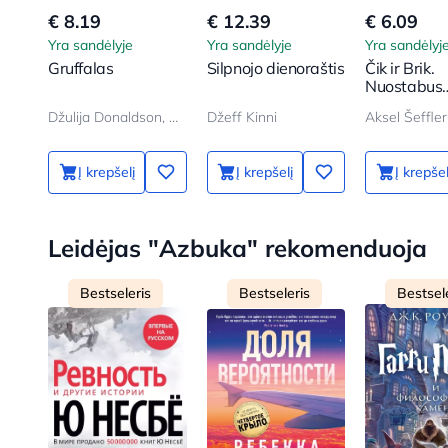
€ 8.19
€ 12.39
€ 6.09
Yra sandėlyje
Yra sandėlyje
Yra sandėlyj
Gruffalas
Silpnojo dienoraštis
Čik ir Brik.
Nuostabus
burbulas
Džulija Donaldson, Aksel Šeffler
Džeff Kinni
Aksel Šeffler
Į krepšelį
Į krepšelį
Į krepšel
Leidėjas "Azbuka" rekomenduoja
Bestseleris
Bestseleris
Bestsel