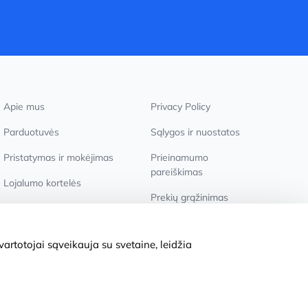
Apie mus
Privacy Policy
Parduotuvės
Sąlygos ir nuostatos
Pristatymas ir mokėjimas
Prieinamumo
pareiškimas
Lojalumo kortelės
Prekių grąžinimas
Didmeniniams pirkėjams
Slapukų nustatymai
artotojai sąveikauja su svetaine, leidžia