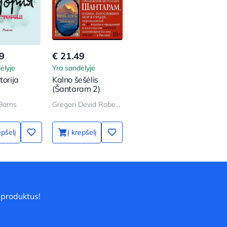
9
€ 21.49
ėlyje
Yra sandėlyje
torija
Kalno šešėlis
(Šantaram 2)
Barns
Gregori Devid Roberts
epšelį
Į krepšelį
 produktus!