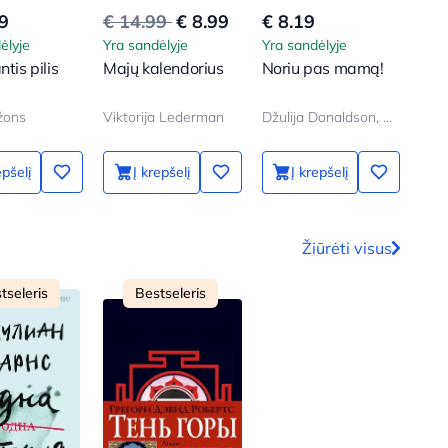
9
€ 14.99
€ 8.99
€ 8.19
€ 7
ėlyje
Yra sandėlyje
Yra sandėlyje
Yra 
ntis pilis
Majų kalendorius
Noriu pas mamą!
Šuo
žons
Viktorija Lederman
Džulija Donaldson, Aksel Šeffler
Bod
epšelį
Į krepšelį
Į krepšelį
Žiūrėti visus
tseleris
Bestseleris