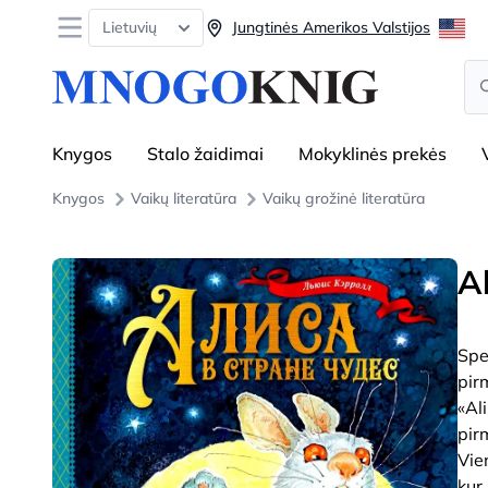
Open menu
Lietuvių
Jungtinės Amerikos Valstijos
Se
Knygos
Stalo žaidimai
Mokyklinės prekės
Knygos
Vaikų literatūra
Vaikų grožinė literatūra
A
Spe
pir
«Al
pir
Vie
kur