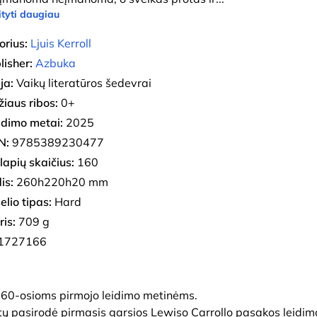
tyti daugiau
orius:
Ljuis Kerroll
lisher:
Azbuka
ja:
Vaikų literatūros šedevrai
iaus ribos:
0+
eidimo metai:
2025
N:
9785389230477
lapių skaičius:
160
is:
260h220h20 mm
elio tipas:
Hard
ris:
709 g
1727166
 160-osioms pirmojo leidimo metinėms.
metų pasirodė pirmasis garsios Lewiso Carrollo pasakos leidim