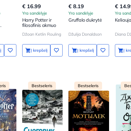
€ 16.99
€ 8.19
€ 14.9
e
Yra sandėlyje
Yra sandėlyje
Yra sand
Harry Potter ir
Gruffalo dukrytė
Keliauja
filosofinis akmuo
Džoan Ketlin Rouling
Džulija Donaldson
Diana D
į
Į krepšelį
Į krepšelį
Į kr
eris
Bestseleris
Bestseleris
Bes