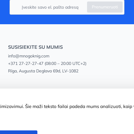
Prenumeruoti
SUSISIEKITE SU MUMIS
info@mnogoknig.com
+371 27-27-27-47
(08:00 – 20:00 UTC+2)
Rīga, Augusta Deglava 69d, LV-1082
mizavimui. Šie maži teksto failai padeda mums analizuoti, kaip v