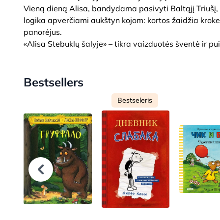
Vieną dieną Alisa, bandydama pasivyti Baltąjį Triušį,
logika apverčiami aukštyn kojom: kortos žaidžia kroket
panorėjus.
«Alisa Stebuklų šalyje» – tikra vaizduotės šventė ir 
Bestsellers
Bestseleris