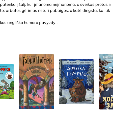
 patenka į šalį, kur įmanoma neįmanoma, o sveikas protas ir
o, arbatos gėrimas neturi pabaigos, o katė dingsta, kai tik
puikus angliško humoro pavyzdys.