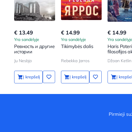
€ 13.49
€ 14.99
€ 14.99
Yra sandėlyje
Yra sandėlyje
Yra sandėlyj
Ревность и другие
Tikimybės dalis
Haris Poteri
истории
filosofijos 
Ju Nesbjo
Rebekka Jarros
Džoan Ketlin
Į krepšelį
Į krepšelį
Į krepšel
Pirmieji s