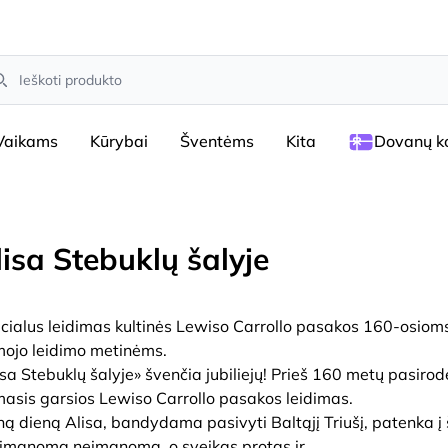
arch
Vaikams
Kūrybai
Šventėms
Kita
Dovanų ko
lisa Stebuklų šalyje
cialus leidimas kultinės Lewiso Carrollo pasakos 160-osiom
mojo leidimo metinėms.
isa Stebuklų šalyje» švenčia jubiliejų! Prieš 160 metų pasirod
masis garsios Lewiso Carrollo pasakos leidimas.
ną dieną Alisa, bandydama pasivyti Baltąjį Triušį, patenka į š
 įmanoma neįmanoma, o sveikas protas ir
...