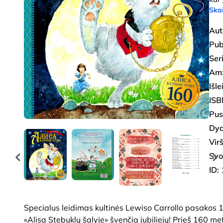
Skai
Aut
Pub
Seri
Amž
Išl
ISB
Pus
Dyd
Virš
Svo
ID:
Specialus leidimas kultinės Lewiso Carrollo pasakos
«Alisa Stebuklų šalyje» švenčia jubiliejų! Prieš 160 