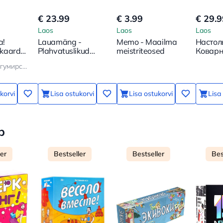
€ 23.99
€ 3.99
€ 29.9
Laos
Laos
Laos
a!
Lauamäng -
Memo - Maailma
Настол
kaardid.
Plahvatuslikud
meistriteosed
Коварн
t, et
kassid
Кристина Богумирская
aaks
ale
korvi
Lisa ostukorvi
Lisa ostukorvi
Lisa
b
ler
Bestseller
Bestseller
Bes