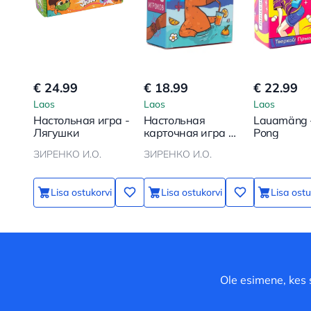
€ 24.99
€ 18.99
€ 22.99
Laos
Laos
Laos
Настольная игра -
Настольная
Lauamäng 
Лягушки
карточная игра -
Pong
Счастливая
ЗИРЕНКО И.О.
ЗИРЕНКО И.О.
Капибара
Lisa ostukorvi
Lisa ostukorvi
Lisa ostu
Ole esimene, kes 