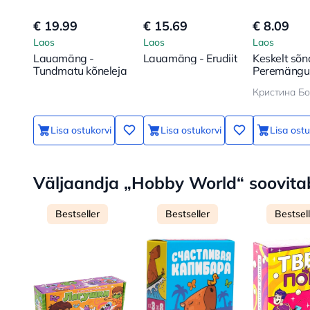
€ 19.99
€ 15.69
€ 8.09
Laos
Laos
Laos
Lauamäng -
Lauamäng - Erudiit
Keskelt sõn
Tundmatu kõneleja
Peremängu
100 küsimus
teie laps s
veel lähem
Lisa ostukorvi
Lisa ostukorvi
Lisa ostu
Väljaandja „Hobby World“ soovita
Bestseller
Bestseller
Bestsel