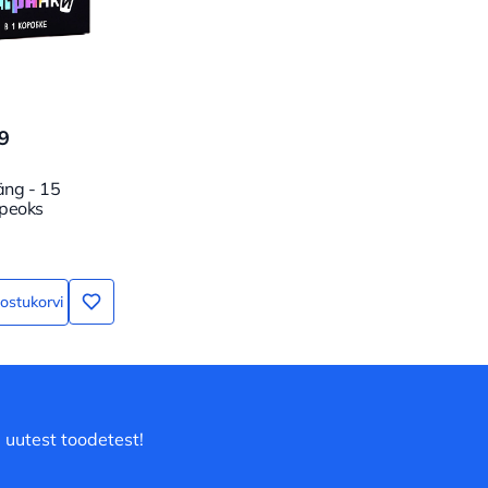
9
ng - 15
peoks
 ostukorvi
 uutest toodetest!