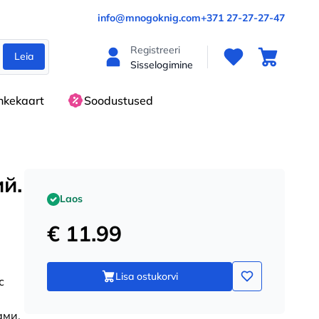
info@mnogoknig.com
+371 27-27-27-47
Registreeri
Leia
Sisselogimine
nkekaart
Soodustused
й.
Laos
€ 11.99
Lisa ostukorvi
с
ами,