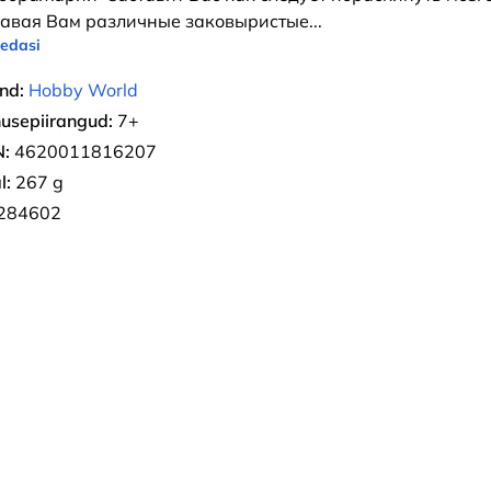
авая Вам различные заковыристые
...
 edasi
nd:
Hobby World
usepiirangud:
7+
:
4620011816207
l:
267 g
284602