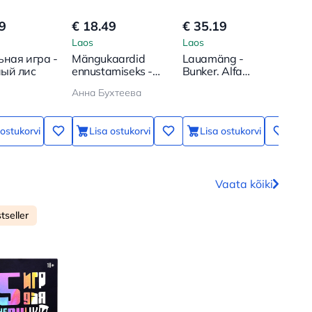
9
€ 18.49
€ 35.19
€ 1
Laos
Laos
Lao
ьная игра -
Mängukaardid
Lauamäng -
Lau
ый лис
ennustamiseks -
Bunker. Alfa
Tun
Punased ja mustad
põlvkond
18
Анна Бухтеева
teemandid (54
kaarti)
 ostukorvi
Lisa ostukorvi
Lisa ostukorvi
Vaata kõiki
tseller