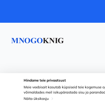
Hindame teie privaatsust
Meie veebisait kasutab küpsiseid teie kogemuse op
võimaldades meil isikupärastada sisu ja parandad
Näita üksikasju