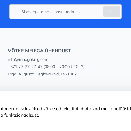
Telli
VÕTKE MEIEGA ÜHENDUST
info@mnogoknig.com
+371 27-27-27-47
(08:00 – 20:00 UTC+2)
Rīga, Augusta Deglava 69d, LV-1082
timeerimiseks. Need väikesed tekstifailid aitavad meil analüüsid
a funktsionaalsust.