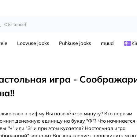
rch
tele
Loovuse jaoks
Puhkuse jaoks
muud
Ki
астольная игра - Соображари
ва!!
лько слов в рифму Вы назовёте за минуту? Кто первым
омнит денежную единицу на букву "Ф"? Что начинается 
вы "Ч" или "З" и при этом кусается? Настольная игра
ображарий" заставит Вас как следует пораскинуть мозг