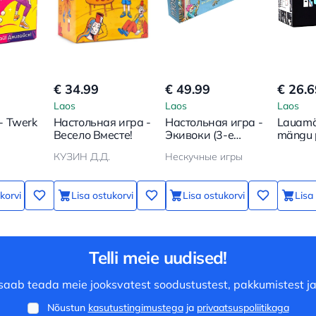
€ 34.99
€ 49.99
€ 26.6
Laos
Laos
Laos
- Twerk
Настольная игра -
Настольная игра -
Lauamä
Весело Вместе!
Экивоки (3-е
mängu 
дополн. издание)
КУЗИН Д.Д.
Нескучные игры
korvi
Lisa ostukorvi
Lisa ostukorvi
Lisa
Telli meie uudised!
saab teada meie jooksvatest soodustustest, pakkumistest ja
Nõustun
kasutustingimustega
ja
privaatsuspoliitikaga