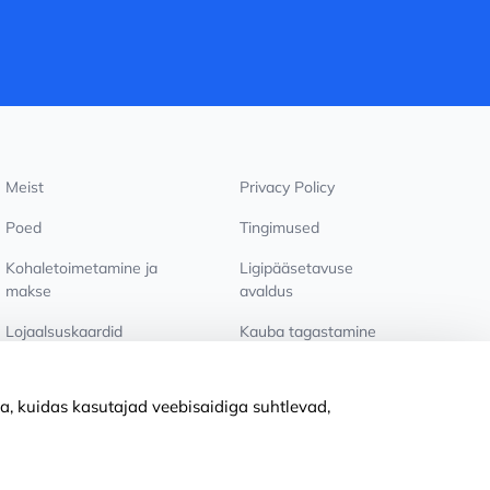
Meist
Privacy Policy
Poed
Tingimused
Kohaletoimetamine ja
Ligipääsetavuse
makse
avaldus
Lojaalsuskaardid
Kauba tagastamine
PÕHJUST KOOSTÖÖKS
Küpsiste seaded
a, kuidas kasutajad veebisaidiga suhtlevad,