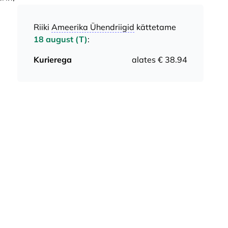
Riiki
Ameerika Ühendriigid
kättetame
18 august (T)
:
Kurierega
alates € 38.94