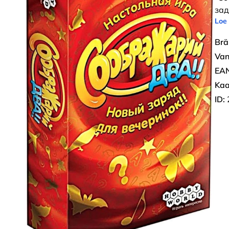
зад
Loe
Brä
Van
EAN
Kaa
ID: