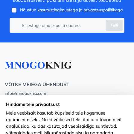
soodustustest, pakkumistest ja uutest toodetest!
Nõustun
kasutustingimustega
ja
privaatsuspoliitikaga
Telli
VÕTKE MEIEGA ÜHENDUST
info@mnogoknig.com
+371 27-27-27-47
(08:00 – 20:00 UTC+2)
Hindame teie privaatsust
Rīga, Augusta Deglava 69d, LV-1082
Meie veebisait kasutab küpsiseid teie kogemuse
optimeerimiseks. Need väikesed tekstifailid aitavad meil
Meist
Privacy Policy
analüüsida, kuidas kasutajad veebisaidiga suhtlevad,
võimaldades meil isikupärastada sisu ja parandada