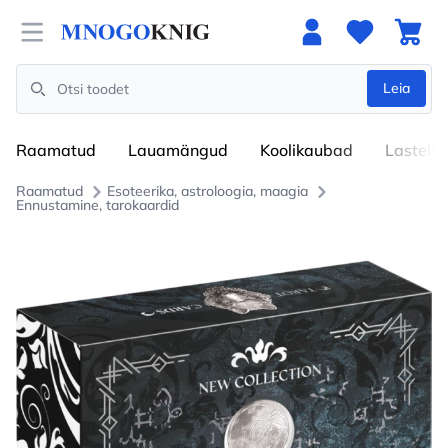
Open menu
Leia
Search
Raamatud
Lauamängud
Koolikaubad
Lastele
Raamatud
Esoteerika, astroloogia, maagia
Ennustamine, tarokaardid