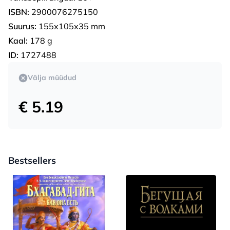
ISBN:
2900076275150
Suurus:
155х105х35 mm
Kaal:
178 g
ID:
1727488
Välja müüdud
€ 5.19
Bestsellers