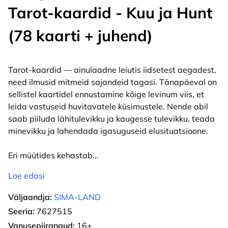
Tarot-kaardid - Kuu ja Hunt
(78 kaarti + juhend)
Tarot-kaardid — ainulaadne leiutis iidsetest aegadest,
need ilmusid mitmeid sajandeid tagasi. Tänapäeval on
sellistel kaartidel ennustamine kõige levinum viis, et
leida vastuseid huvitavatele küsimustele. Nende abil
saab piiluda lähitulevikku ja kaugesse tulevikku, teada
minevikku ja lahendada igasuguseid elusituatsioone.
Eri müütides kehastab
...
Loe edasi
Väljaandja:
SIMA-LAND
Seeria:
7627515
Vanusepiirangud:
16+