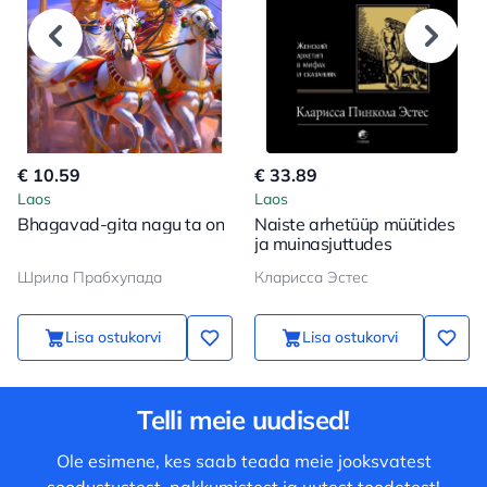
€ 10.59
€ 33.89
Laos
Laos
Bhagavad-gita nagu ta on
Naiste arhetüüp müütides
ja muinasjuttudes
Шрила Прабхупада
Кларисса Эстес
Lisa ostukorvi
Lisa ostukorvi
Telli meie uudised!
Ole esimene, kes saab teada meie jooksvatest