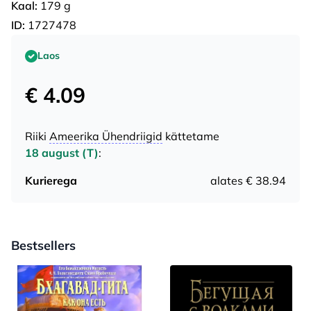
Kaal:
179 g
ID:
1727478
Laos
€ 4.09
Riiki
Ameerika Ühendriigid
kättetame
18 august (T)
:
Kurierega
alates € 38.94
Bestsellers