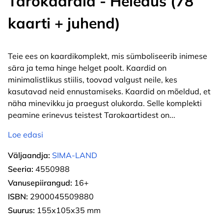
Tarokaardid - Heledus (78
kaarti + juhend)
Teie ees on kaardikomplekt, mis sümboliseerib inimese
sära ja tema hinge helget poolt. Kaardid on
minimalistlikus stiilis, toovad valgust neile, kes
kasutavad neid ennustamiseks. Kaardid on mõeldud, et
näha minevikku ja praegust olukorda. Selle komplekti
peamine erinevus teistest Tarokaartidest on
...
Loe edasi
Väljaandja:
SIMA-LAND
Seeria:
4550988
Vanusepiirangud:
16+
ISBN:
2900045509880
Suurus:
155х105х35 mm