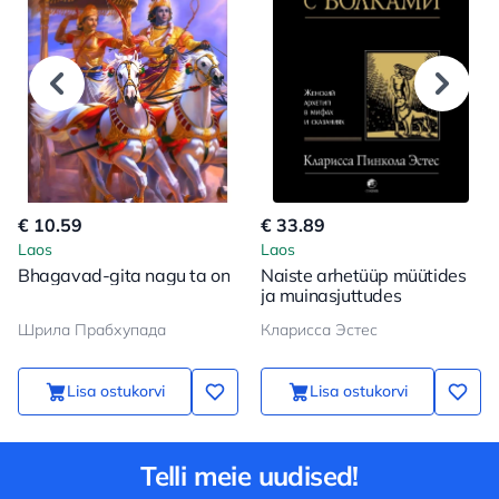
€ 10.59
€ 33.89
Laos
Laos
Bhagavad-gita nagu ta on
Naiste arhetüüp müütides
ja muinasjuttudes
Шрила Прабхупада
Кларисса Эстес
Lisa ostukorvi
Lisa ostukorvi
Telli meie uudised!