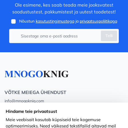
Ole esimene, kes saab teada meie jooksvatest
soodustustest, pakkumistest ja uutest toodetest!
Nõustun
kasutustingimustega
ja
privaatsuspoliitikaga
Telli
VÕTKE MEIEGA ÜHENDUST
info@mnogoknig.com
+371 27-27-27-47
(08:00 – 20:00 UTC+2)
Hindame teie privaatsust
Rīga, Augusta Deglava 69d, LV-1082
Meie veebisait kasutab küpsiseid teie kogemuse
optimeerimiseks. Need väikesed tekstifailid aitavad meil