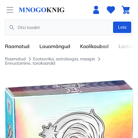
Open menu
Leia
Search
Raamatud
Lauamängud
Koolikaubad
Lastele
Raamatud
Esoteerika, astroloogia, maagia
Ennustamine, tarokaardid