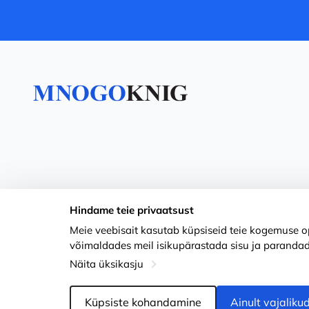
Hindame teie privaatsust
Meie veebisait kasutab küpsiseid teie kogemuse op
võimaldades meil isikupärastada sisu ja parandad
Näita üksikasju
Küpsiste kohandamine
Ainult vajaliku