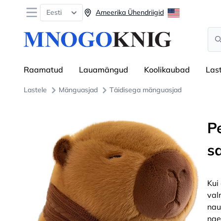
Open menu
Eesti
Ameerika Ühendriigid
Sea
Raamatud
Lauamängud
Koolikaubad
Las
Lastele
Mänguasjad
Täidisega mänguasjad
P
s
Kui
val
nau
nae