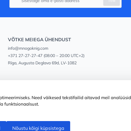
Telli
VÕTKE MEIEGA ÜHENDUST
info@mnogoknig.com
+371 27-27-27-47
(08:00 – 20:00 UTC+2)
Rīga, Augusta Deglava 69d, LV-1082
timeerimiseks. Need väikesed tekstifailid aitavad meil analüüsid
a funktsionaalsust.
d
Nõustu kõigi küpsistega