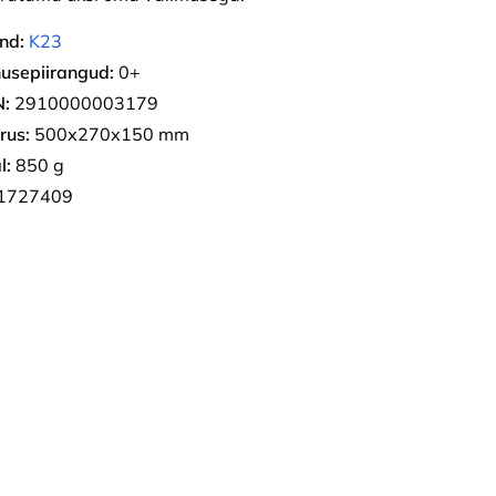
nd:
K23
usepiirangud:
0+
:
2910000003179
rus:
500х270х150 mm
l:
850 g
1727409