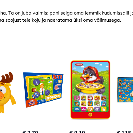
eha. Ta on juba valmis: pani selga oma lemmik kudumissalli j
ma soojust teie koju ja naeratama üksi oma välimusega.
€ 2.79
€ 9.19
€ 115