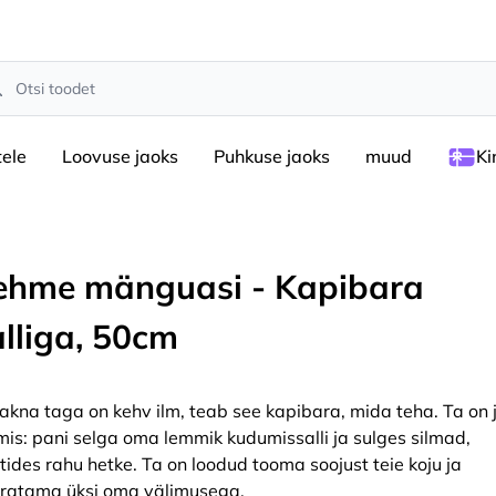
rch
tele
Loovuse jaoks
Puhkuse jaoks
muud
Ki
ehme mänguasi - Kapibara
alliga, 50cm
 akna taga on kehv ilm, teab see kapibara, mida teha. Ta on 
mis: pani selga oma lemmik kudumissalli ja sulges silmad,
tides rahu hetke. Ta on loodud tooma soojust teie koju ja
ratama üksi oma välimusega.