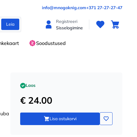
info@mnogoknig.com
+371 27-27-27-47
Registreeri
Leia
Sisselogimine
nkekaart
Soodustused
Laos
€ 24.00
juba
Lisa ostukorvi