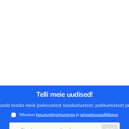
Telli meie uudised!
saab teada meie jooksvatest soodustustest, pakkumistest ja
Nõustun
kasutustingimustega
ja
privaatsuspoliitikaga