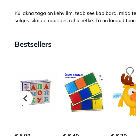
Kui akna taga on kehv ilm, teab see kapibara, mida t
sulges silmad, nautides rahu hetke. Ta on loodud too
Bestsellers
€ 5.99
€ 6.49
€ 6.29