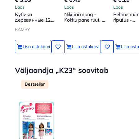
Laos
Laos
Laos
Кубики
Nikitini mäng -
Pehme män
деревянные 12
Kokku pane ruut, 1.
riputus -
шт. Алфавит
keerukusaste
Smeshariki.
BAMBY
Losyash
Lisa ostukorvi
Lisa ostukorvi
Lisa ostu
Väljaandja „K23“ soovitab
Bestseller