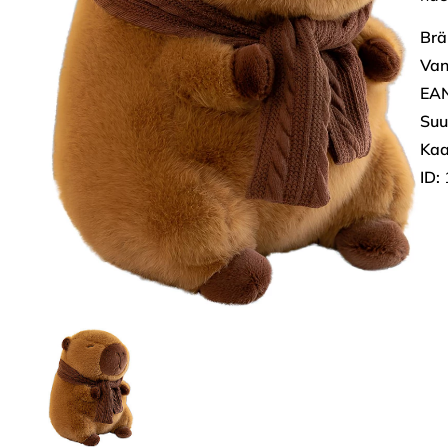
Brä
Van
EAN
Suu
Kaa
ID: