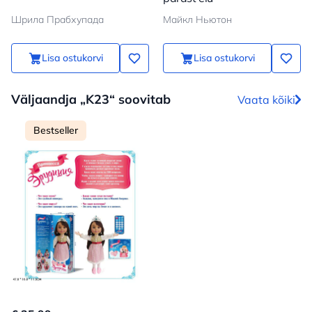
Шрила Прабхупада
Майкл Ньютон
Lisa ostukorvi
Lisa ostukorvi
Väljaandja „K23“ soovitab
Vaata kõiki
Bestseller