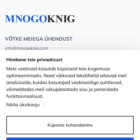
VÕTKE MEIEGA ÜHENDUST
info@mnogoknig.com
+371 27-27-27-47
(08:00 – 20:00 UTC+2)
Hindame teie privaatsust
Rīga, Augusta Deglava 69d, LV-1082
Meie veebisait kasutab küpsiseid teie kogemuse
optimeerimiseks. Need väikesed tekstifailid aitavad meil
Meist
Privacy Policy
analüüsida, kuidas kasutajad veebisaidiga suhtlevad,
võimaldades meil isikupärastada sisu ja parandada
Poed
Tingimused
funktsionaalsust.
Kohaletoimetamine ja makse
Ligipääsetavuse avaldus
Näita üksikasju
Lojaalsuskaardid
Kauba tagastamine
Küpsiste kohandamine
PÕHJUST KOOSTÖÖKS
Küpsiste seaded