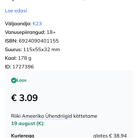
Loe edasi
Väljaandja:
K23
Vanusepiirangud:
18+
ISBN:
6924090401155
Suurus:
115х55х32 mm
Kaal:
178 g
ID:
1727396
Laos
€ 3.09
Riiki
Ameerika Ühendriigid
kättetame
19 august (K)
:
Kurierega
alates € 38.94