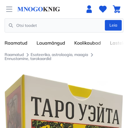
Open menu
Leia
Search
Raamatud
Lauamängud
Koolikaubad
Lastele
Raamatud
Esoteerika, astroloogia, maagia
Ennustamine, tarokaardid