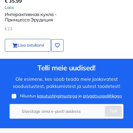
€ 35.99
Laos
Интерактивная кукла -
Принцесса Эрудиция
K23
Lisa ostukorvi
Telli meie uudised!
Ole esimene, kes saab teada meie jooksvatest
soodustustest, pakkumistest ja uutest toodetest!
Nõustun
kasutustingimustega
ja
privaatsuspoliitikaga
Telli