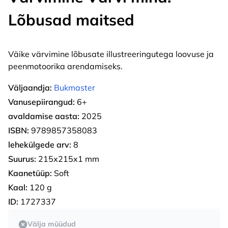
Lõbusad maitsed
Väike värvimine lõbusate illustreeringutega loovuse ja
peenmotoorika arendamiseks.
Väljaandja:
Bukmaster
Vanusepiirangud:
6+
avaldamise aasta:
2025
ISBN:
9789857358083
lehekülgede arv:
8
Suurus:
215х215х1 mm
Kaanetüüp:
Soft
Kaal:
120 g
ID:
1727337
Välja müüdud