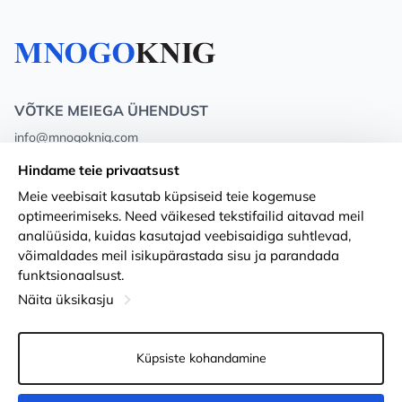
VÕTKE MEIEGA ÜHENDUST
info@mnogoknig.com
+371 27-27-27-47
(08:00 – 20:00 UTC+2)
Hindame teie privaatsust
Rīga, Augusta Deglava 69d, LV-1082
Meie veebisait kasutab küpsiseid teie kogemuse
optimeerimiseks. Need väikesed tekstifailid aitavad meil
Meist
Privacy Policy
analüüsida, kuidas kasutajad veebisaidiga suhtlevad,
võimaldades meil isikupärastada sisu ja parandada
Poed
Tingimused
funktsionaalsust.
Kohaletoimetamine ja makse
Ligipääsetavuse avaldus
Näita üksikasju
Lojaalsuskaardid
Kauba tagastamine
Küpsiste kohandamine
PÕHJUST KOOSTÖÖKS
Küpsiste seaded