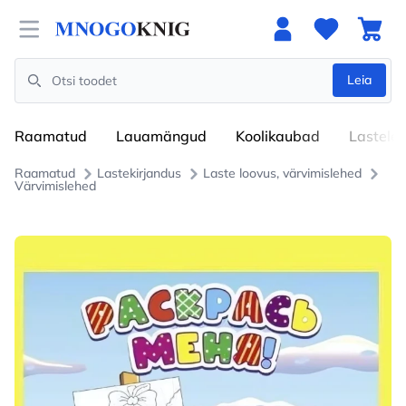
Open menu
Leia
Search
Raamatud
Lauamängud
Koolikaubad
Lastele
Raamatud
Lastekirjandus
Laste loovus, värvimislehed
Värvimislehed