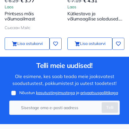
€ 6.29
€ 3.77
€ 7.19
€ 4.31
Laos
Laos
Printsess mõis
Kütkestava ja
võlumaailmast
võlumaagilise saladused.
Loomingu ja inspiratsiooni
Сьюзан Мэйс
raamat (Harry)
Lisa ostukorvi
Lisa ostukorvi
Telli meie uudised!
Ole esimene, kes saab teada meie jooksvatest
soodustustest, pakkumistest ja uutest toodetest!
Nõustun
kasutustingimustega
ja
privaatsuspoliitikaga
Telli